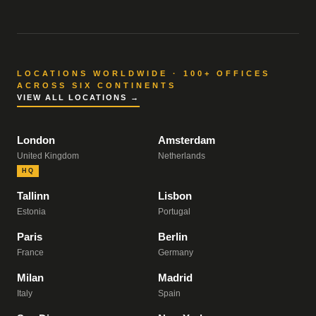
LOCATIONS WORLDWIDE · 100+ OFFICES
ACROSS SIX CONTINENTS
VIEW ALL LOCATIONS →
London
Amsterdam
United Kingdom
Netherlands
HQ
Tallinn
Lisbon
Estonia
Portugal
Paris
Berlin
France
Germany
Milan
Madrid
Italy
Spain