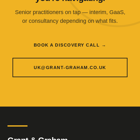
Senior practitioners on tap — interim, GaaS,
or consultancy depending on what fits.
BOOK A DISCOVERY CALL →
UK@GRANT-GRAHAM.CO.UK