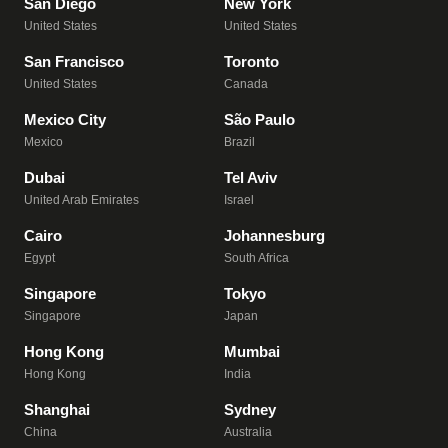
San Diego
New York
United States
United States
San Francisco
Toronto
United States
Canada
Mexico City
São Paulo
Mexico
Brazil
Dubai
Tel Aviv
United Arab Emirates
Israel
Cairo
Johannesburg
Egypt
South Africa
Singapore
Tokyo
Singapore
Japan
Hong Kong
Mumbai
Hong Kong
India
Shanghai
Sydney
China
Australia