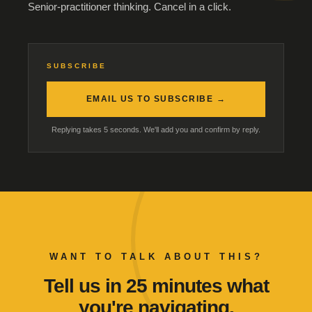
Senior-practitioner thinking. Cancel in a click.
SUBSCRIBE
EMAIL US TO SUBSCRIBE →
Replying takes 5 seconds. We'll add you and confirm by reply.
WANT TO TALK ABOUT THIS?
Tell us in 25 minutes what
you're navigating.